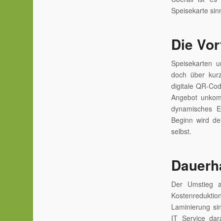
Speisekarte sin
Die Vor
Speisekarten u
doch über kur
digitale QR-Cod
Angebot unkomp
dynamisches E
Beginn wird de
selbst.
Dauerha
Der Umstieg au
Kostenredukti
Laminierung sin
IT Service dar