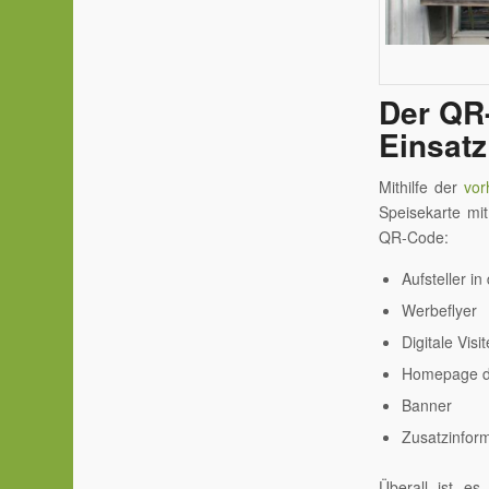
Der QR-
Einsatz
Mithilfe der
vor
Speisekarte mi
QR-Code:
Aufsteller in
Werbeflyer
Digitale Visi
Homepage d
Banner
Zusatzinfor
Überall ist e