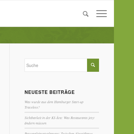
NEUESTE BEITRÄGE
Was wurde aus dem Hamburger Start-up
Traceless?
Sichtbarkeit in der KI-Ära: Was Restaurants jetzt
ändern müssen
Personaleinsatzplanung: Zwischen Algorithmus