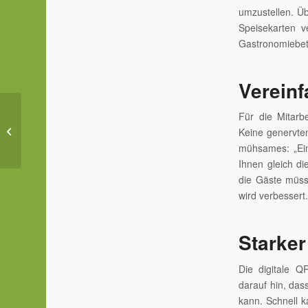
umzustellen. Üb
Speisekarten v
Gastronomiebetr
Vereinf
Restaurant
Für die Mitarb
Trüffelschwein – Time
Keine genervten
to say Good Bye
mühsames: „Eine
Ihnen gleich di
die Gäste müss
wird verbessert
Starker
Die digitale Q
darauf hin, das
kann. Schnell 