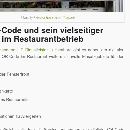
Photo by
Rebecca Hausner
on
Unsplash
Code und sein vielseitiger
 im Restaurantbetrieb
handenen IT Dienstleister in Hamburg
gibt es neben der digitalen
t QR-Code im Restaurant weitere sinnvolle Einsatzgebiete für den
 der Fensterfront
tenkarte
es Restaurants
mationen zu Allergenen
s möglich, mit dem IT Service zusammen die digitale QR-Code