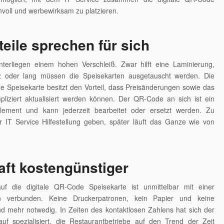
nvoll und werbewirksam zu platzieren.
teile sprechen für sich
nterliegen einem hohen Verschleiß. Zwar hilft eine Laminierung,
z oder lang müssen die Speisekarten ausgetauscht werden. Die
e Speisekarte besitzt den Vorteil, dass Preisänderungen sowie das
liziert aktualisiert werden können. Der QR-Code an sich ist ein
lement und kann jederzeit bearbeitet oder ersetzt werden. Zu
r IT Service Hilfestellung geben, später läuft das Ganze wie von
ft kostengünstiger
f die digitale QR-Code Speisekarte ist unmittelbar mit einer
on verbunden. Keine Druckerpatronen, kein Papier und keine
d mehr notwedig. In Zeiten des kontaktlosen Zahlens hat sich der
auf spezialisiert, die Restaurantbetriebe auf den Trend der Zeit