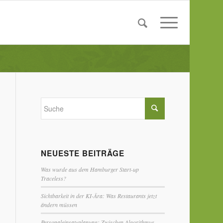
NEUESTE BEITRÄGE
Was wurde aus dem Hamburger Start-up
Traceless?
Sichtbarkeit in der KI-Ära: Was Restaurants jetzt
ändern müssen
Personaleinsatzplanung: Zwischen Algorithmus