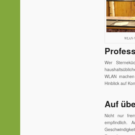
WLAN-Ve
Profess
Wer Sterneküc
haushaltsüblich
WLAN machen P
Hinblick auf Ko
Auf übe
Nicht nur fre
empfindlich. 
Geschwindigkei