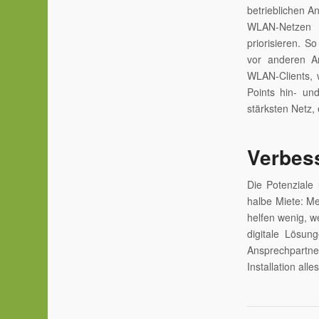
betrieblichen A
WLAN-Netzen e
priorisieren. S
vor anderen A
WLAN-Clients, 
Points hin- un
stärksten Netz,
Verbes
Die Potenziale
halbe Miete: M
helfen wenig, w
digitale Lösun
Ansprechpartne
Installation alle