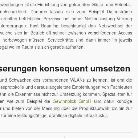
nwendungen ist die Einrichtung von getrennten Gäste- und Betriebs-
ntscheidend. Dadurch lassen sich zum Beispiel Datenströme
o erhalten betriebliche Prozesse bei hoher Netzauslastung Vorrang
nforderungen. Fast Roaming beschleunigt den Netzwechsel der
welche sich im Betrieb oft schnell zwischen verschiedenen Access
d herbewegen müssen. Servicekräfte sind dann immer im jeweils
 egal wo im Raum sie sich gerade aufhalten.
serungen konsequent umsetzen
 und Schwächen des vorhandenen WLANs zu kennen, ist erst die
essprotokolle und daraus abgeleitete Empfehlungen von Fachleuten
enn die Erkenntnisse nicht zur Umsetzung kommen. Spezialisten für
gen wie zum Beispiel die
Gewinnblick GmbH
sind dafür kundige
r und bieten von der Messung über die Produktauswahl bis hin zur
s für eine leistungsfähige, drahtlose digitale Infrastruktur.