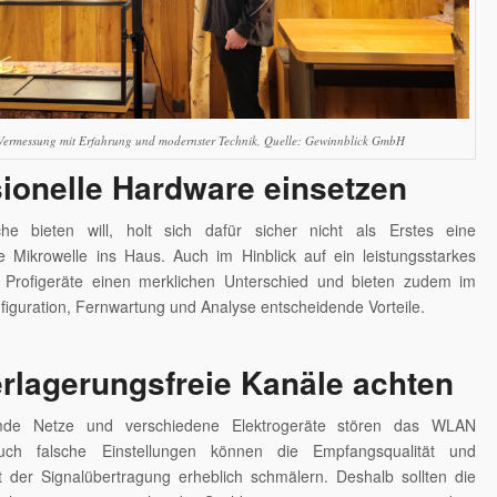
rmessung mit Erfahrung und modernster Technik, Quelle: Gewinnblick GmbH
ionelle Hardware einsetzen
he bieten will, holt sich dafür sicher nicht als Erstes eine
e Mikrowelle ins Haus. Auch im Hinblick auf ein leistungsstarkes
rofigeräte einen merklichen Unterschied und bieten zudem im
nfiguration, Fernwartung und Analyse entscheidende Vorteile.
rlagerungsfreie Kanäle achten
mde Netze und verschiedene Elektrogeräte stören das WLAN
Auch falsche Einstellungen können die Empfangsqualität und
t der Signalübertragung erheblich schmälern. Deshalb sollten die