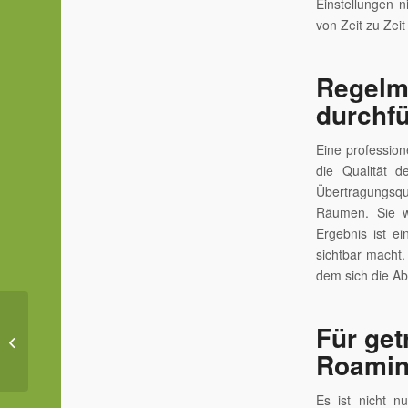
Einstellungen 
von Zeit zu Zei
Regelm
durchf
Eine professio
die Qualität d
Übertragungsqu
Räumen. Sie w
Ergebnis ist e
sichtbar macht.
dem sich die Ab
Für ge
Was bewegt die
Gastronomie 2023?
Roamin
Es ist nicht n