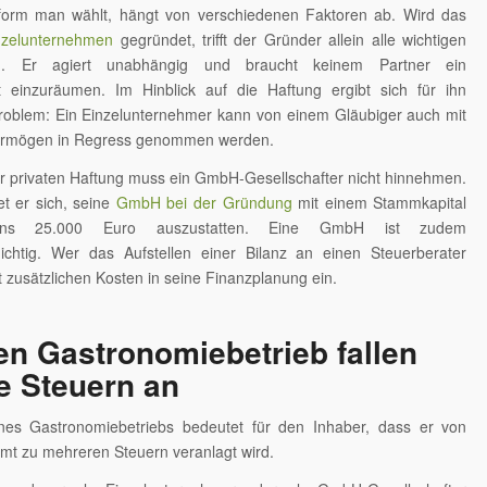
orm man wählt, hängt von verschiedenen Faktoren ab. Wird das
inzelunternehmen
gegründet, trifft der Gründer allein alle wichtigen
en. Er agiert unabhängig und braucht keinem Partner ein
t einzuräumen. Im Hinblick auf die Haftung ergibt sich für ihn
Problem: Ein Einzelunternehmer kann von einem Gläubiger auch mit
vermögen in Regress genommen werden.
r privaten Haftung muss ein GmbH-Gesellschafter nicht hinnehmen.
et er sich, seine
GmbH bei der Gründung
mit einem Stammkapital
ens 25.000 Euro auszustatten. Eine GmbH ist zudem
lichtig. Wer das Aufstellen einer Bilanz an einen Steuerberater
rt zusätzlichen Kosten in seine Finanzplanung ein.
en Gastronomiebetrieb fallen
e Steuern an
es Gastronomiebetriebs bedeutet für den Inhaber, dass er von
mt zu mehreren Steuern veranlagt wird.