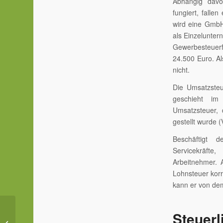
Abhängig davo
fungiert, fall
wird eine GmbH
als Einzelunte
Gewerbesteuerfr
24.500 Euro. Al
nicht.
Die Umsatzsteu
geschieht im
Umsatzsteuer,
gestellt wurde 
Beschäftigt 
Servicekräfte
Arbeitnehmer. 
Lohnsteuer korr
kann er von de
Steuerl
Gastronomie 2024 –