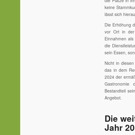
die Plätze in i
keine Stammkun
lässt sich hiera
Die Erhöhung de
vor Ort in der
Einnahmen als R
die Dienstleist
sein Essen, son
Nicht in diesen
das in dem Res
2024 der ermäßi
Gastronomie d
Bestandteil sei
Angebot.
Die wei
Jahr 2