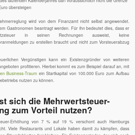
es laufenden Kalenderjahres darf voraussichtlich nicht die Grenze
Euro übersteigen
nehmerreglung wird von dem Finanzamt nicht selbst angewendet.
em Gastronomen beantragt werden. Für ihn bedeutet dies, dass er
tzsteuer in seinen Rechnungen ausweist, keine
ranmeldungen zu erstellen braucht und nicht zum Vorsteuerabzug
uerlichen Vergünstigen kann ein Existenzgründer von weiteren
ngeboten profitieren. Hierbei kommt es zum Beispiel darauf an, mit
ven Business-Traum
ein Startkapital von 100.000 Euro zum Aufbau
ebetriebs nutzen zu können.
st sich die Mehrwertsteuer-
ng zum Vorteil nutzen?
steuer-Erhöhung von 7 % auf 19 % verschont auch Hamburgs
cht. Viele Restaurants und Lokale haben damit zu kämpfen, dass