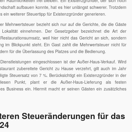
hren Räumlichkeiten frei bleiben. Ein Existenzgründer, der sich noch
dschaft aufbauen konnte, hat es hier unlängst schwerer. Trotzdem
us ein weiterer Steuertipp für Existenzgründer generieren.
r Mehrwertsteuer bezieht sich nur auf die Gerichte, die die Gäste
 Lokalität einnehmen. Der Gesetzgeber bezeichnet die Art der
estaurationsumsatz, weil hier nicht das Gericht an sich, sondern
ung im Blickpunkt steht. Ein Gast zahlt die Mehrwertsteuer nicht für
dern für die Überlassung des Platzes und die Bedienung.
 Dienstleistungen eingeschlossen ist der Außer-Haus-Verkauf. Wird
taurant zubereitete Gericht zu Hause verzehrt, gilt auch im Jahr
gte Steuersatz von 7 %. Berücksichtigt ein Existenzgründer in der
iesen Punkt, plant er die Außer-Haus-Lieferung als festen
nes Business ein. Hiermit macht er seinen Gästen ein zusätzliches
teren Steueränderungen für das
024