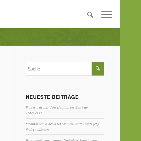
NEUESTE BEITRÄGE
Was wurde aus dem Hamburger Start-up
Traceless?
Sichtbarkeit in der KI-Ära: Was Restaurants jetzt
ändern müssen
Personaleinsatzplanung: Zwischen Algorithmus