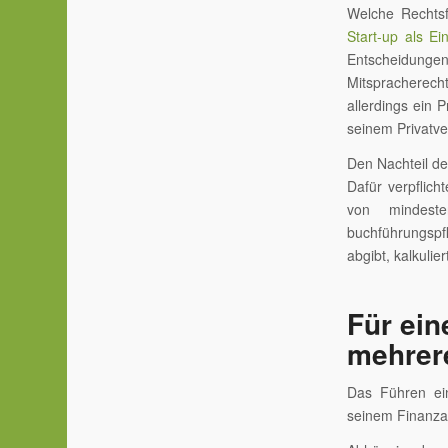
Welche Rechtsf
Start-up als E
Entscheidung
Mitspracherech
allerdings ein 
seinem Privat
Den Nachteil de
Dafür verpflicht
von mindest
buchführungspf
abgibt, kalkulie
Für ein
mehrer
Das Führen ein
seinem Finanza