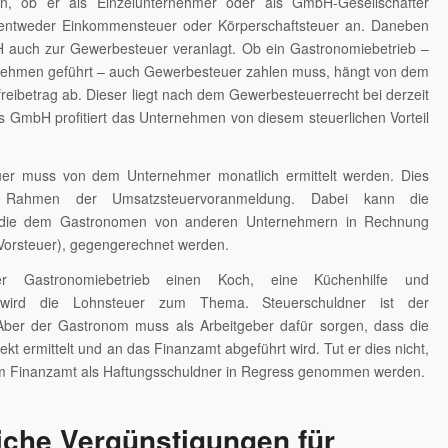
n, ob er als Einzelunternehmer oder als GmbH-Gesellschafter
en entweder Einkommensteuer oder Körperschaftsteuer an. Daneben
 auch zur Gewerbesteuer veranlagt. Ob ein Gastronomiebetrieb –
rnehmen geführt – auch Gewerbesteuer zahlen muss, hängt von dem
eibetrag ab. Dieser liegt nach dem Gewerbesteuerrecht bei derzeit
s GmbH profitiert das Unternehmen von diesem steuerlichen Vorteil
er muss von dem Unternehmer monatlich ermittelt werden. Dies
 Rahmen der Umsatzsteuervoranmeldung. Dabei kann die
 die dem Gastronomen von anderen Unternehmern in Rechnung
(Vorsteuer), gegengerechnet werden.
der Gastronomiebetrieb einen Koch, eine Küchenhilfe und
, wird die Lohnsteuer zum Thema. Steuerschuldner ist der
Aber der Gastronom muss als Arbeitgeber dafür sorgen, dass die
ekt ermittelt und an das Finanzamt abgeführt wird. Tut er dies nicht,
m Finanzamt als Haftungsschuldner in Regress genommen werden.
iche Vergünstigungen für