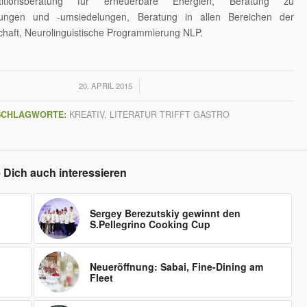
stitionsberatung für erneuerbare Energien, Beratung zu
lungen und -umsiedelungen, Beratung in allen Bereichen der
chaft, Neurolinguistische Programmierung NLP.
/
20. APRIL 2015
SCHLAGWORTE:
KREATIV
,
LITERATUR TRIFFT GASTRO
 Dich auch interessieren
Sergey Berezutskiy gewinnt den
S.Pellegrino Cooking Cup
Neueröffnung: Sabai, Fine-Dining am
Fleet