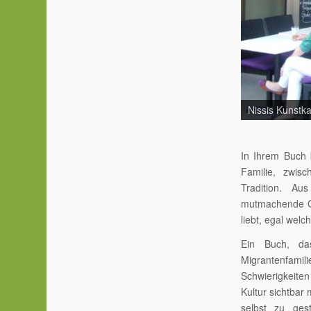
Nissis Kunstk
In Ihrem Buch b
Familie, zwis
Tradition. A
mutmachende Ge
liebt, egal wel
Ein Buch, das
Migrantenfami
Schwierigkeite
Kultur sichtbar
selbst zu ges