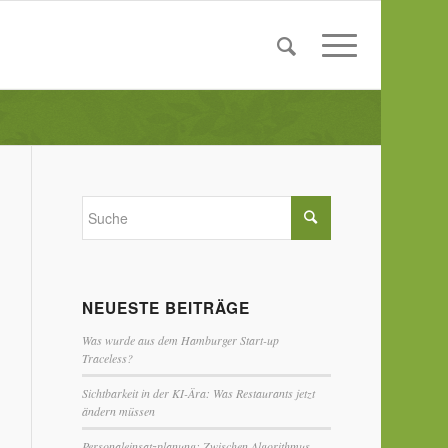
NEUESTE BEITRÄGE
Was wurde aus dem Hamburger Start-up
Traceless?
Sichtbarkeit in der KI-Ära: Was Restaurants jetzt
ändern müssen
Personaleinsatzplanung: Zwischen Algorithmus