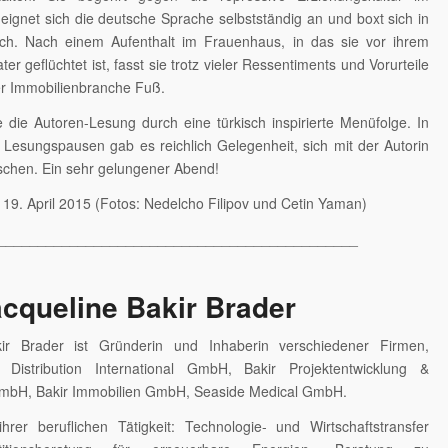
 eignet sich die deutsche Sprache selbstständig an und boxt sich in
ch. Nach einem Aufenthalt im Frauenhaus, in das sie vor ihrem
ter geflüchtet ist, fasst sie trotz vieler Ressentiments und Vorurteile
der Immobilienbranche Fuß.
die Autoren-Lesung durch eine türkisch inspirierte Menüfolge. In
Lesungspausen gab es reichlich Gelegenheit, sich mit der Autorin
schen. Ein sehr gelungener Abend!
, 19. April 2015 (Fotos: Nedelcho Filipov und Cetin Yaman)
_____________________________________________
cqueline Bakir Brader
kir Brader ist Gründerin und Inhaberin verschiedener Firmen,
 Distribution International GmbH, Bakir Projektentwicklung &
bH, Bakir Immobilien GmbH, Seaside Medical GmbH.
hrer beruflichen Tätigkeit: Technologie- und Wirtschaftstransfer