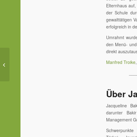
Elternhaus auf,
der Schule dur
gewalttätigen Va
erfolgreich in 
Umrahmt wurde 
den Menü- und 
direkt auszutau
Die Speisekarte –
Manfred Troike
Visitenkarte eines
Restaurants
___
Über Ja
Jacqueline Ba
darunter Bakir
Management Gm
Schwerpunkte i