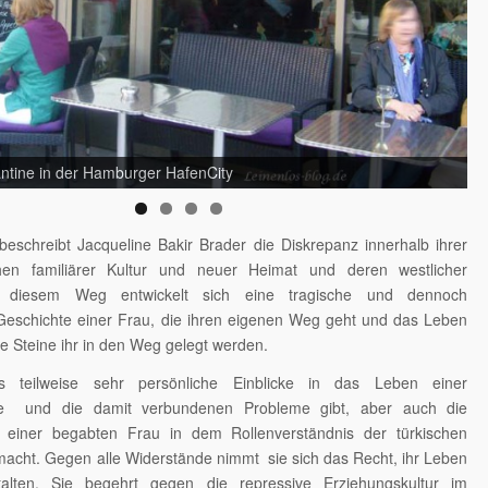
antine in der Hamburger HafenCity
eschreibt Jacqueline Bakir Brader die Diskrepanz innerhalb ihrer
chen familiärer Kultur und neuer Heimat und deren westlicher
us diesem Weg entwickelt sich eine tragische und dennoch
schichte einer Frau, die ihren eigenen Weg geht und das Leben
che Steine ihr in den Weg gelegt werden.
 teilweise sehr persönliche Einblicke in das Leben einer
lie und die damit verbundenen Probleme gibt, aber auch die
n einer begabten Frau in dem Rollenverständnis der türkischen
 macht. Gegen alle Widerstände nimmt sie sich das Recht, ihr Leben
talten. Sie begehrt gegen die repressive Erziehungskultur im