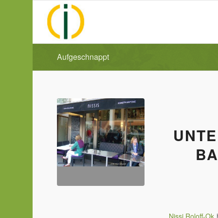
Aufgeschnappt
UNTE
BA
Nissi Roloff-Ok
h