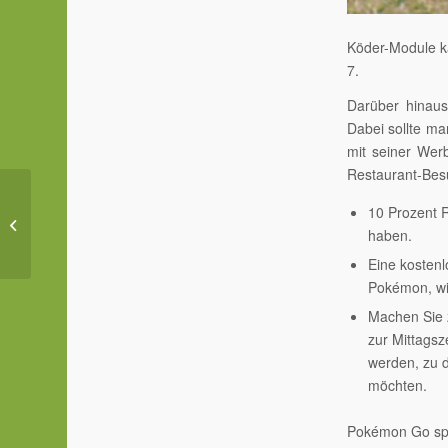
Köder-Module k
7.
Darüber hinau
Dabei sollte ma
mit seiner Werb
Restaurant-Bes
10 Prozent 
„Grete Schulz“ – Der
Laden ist leer
haben.
Eine kostenl
Pokémon, wi
Machen Sie 
zur Mittagsz
werden, zu d
möchten.
Pokémon Go spri