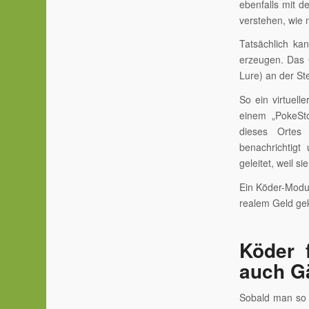
ebenfalls mit d
verstehen, wie
Tatsächlich ka
erzeugen. Das 
Lure) an der St
So ein virtuell
einem „PokeSt
dieses Ortes
benachrichtigt
geleitet, weil 
Ein Köder-Modul
realem Geld ge
Köder 
auch G
Sobald man so 