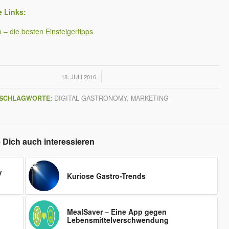
e Links:
– die besten Einsteigertipps
/
18. JULI 2016
SCHLAGWORTE:
DIGITAL GASTRONOMY
,
MARKETING
 Dich auch interessieren
y
Kuriose Gastro-Trends
MealSaver – Eine App gegen
Lebensmittelverschwendung