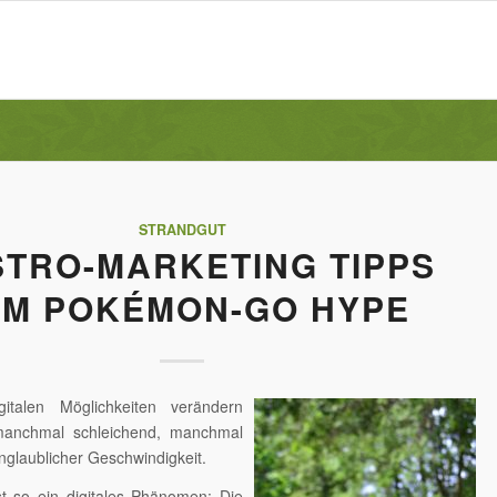
STRANDGUT
TRO-MARKETING TIPPS
UM POKÉMON-GO HYPE
italen Möglichkeiten verändern
anchmal schleichend, manchmal
nglaublicher Geschwindigkeit.
 so ein digitales Phänomen: Die