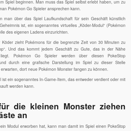
em Spiel beginnen. Man muss das Spiel selbst erlebt haben, um zu
 man Pokémon Go Spieler ansprechen kann.
nn man über das Spiel Laufkundschaft für sein Geschäft künstlich
Geheimnis ist, ein sogenanntes virtuelles „Köder-Modul“ (Pokémon
elle des eigenen Ladens einzurichten.
er Köder zieht Pokémons für die begrenzte Zeit von 30 Minuten zu
op“. Und das kommt jedem Geschäft zu Gute, das in der Nähe
 liegt. Pokémon Go Spieler werden über diesen PokeStop
 und durch eine grafische Darstellung im Spiel zu dieser Stelle
sie erwarten, dort neue Pokémon Monster fangen zu können.
 ist ein sogenanntes In-Game-Item, das entweder verdient oder mit
kauft werden kann.
für die kleinen Monster ziehen
äste an
ein Modul erworben hat, kann man damit im Spiel einen PokeStop