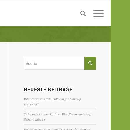
NEUESTE BEITRÄGE
Was wurde aus dem Hamburger Start-up
Traceless?
Sichtbarkeit in der KI-Ära: Was Restaurants jetzt
ändern müssen
Personaleinsatzplanung: Zwischen Algorithmus