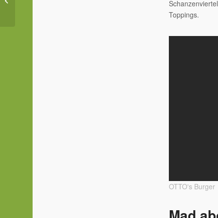
Schanzenviertel 
doch?
Toppings.
OTTO's Burger
Mad ab