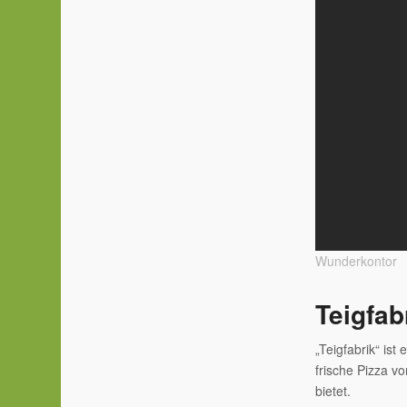
Wunderkontor
Teigfab
„Teigfabrik“ ist
frische Pizza 
bietet.