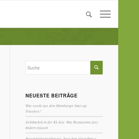
NEUESTE BEITRÄGE
Was wurde aus dem Hamburger Start-up
Traceless?
Sichtbarkeit in der KI-Ära: Was Restaurants jetzt
ändern müssen
Personaleinsatzplanung: Zwischen Algorithmus