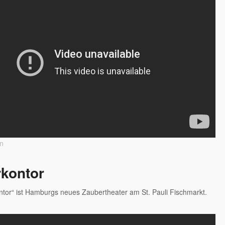
en
kontor
tor“ ist Hamburgs neues Zaubertheater am St. Pauli Fischmarkt.