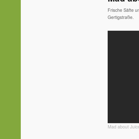
Frische Säfte 
Gertigstraße.
Mad about Juic