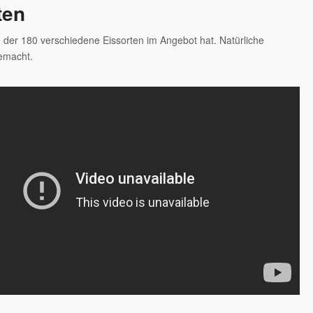
ten
, der 180 verschiedene Eissorten im Angebot hat. Natürliche
emacht.