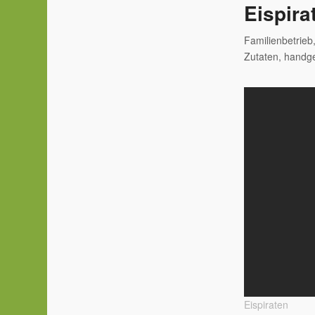
Eispira
Familienbetrieb
Zutaten, handg
Eispiraten