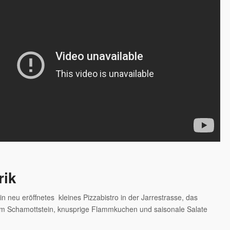
rik
 ein neu eröffnetes kleines Pizzabistro in der Jarrestrasse, das
vom Schamottstein, knusprige Flammkuchen und saisonale Salate