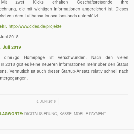
 Mit zwei Klicks erhalten Geschäftsreisende ihre
chnung, die mit wichtigen Informationen angereichert ist. Dieses
wird von dem Lufthansa Innovationsfonds unterstützt.
ehr:
http://www.cldes.de/projekte
Juni 2018
 Juli 2019
r dine+go Homepage ist verschwunden. Nach den vielen
in 2018 gibt es keine neueren Informationen mehr über den Status
s. Vermutlich ist auch dieser Startup-Ansatz relativ schnell nach
ntergegangen.
/
5. JUNI 2018
LAGWORTE:
DIGITALISIERUNG
,
KASSE
,
MOBILE PAYMENT