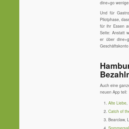
dine+go weniger
Und für Gastro
Pilotphase, das
für ihr Essen 
Seite: Anstatt
er über dine+
Geschäftskonto
Hambur
Bezahl
Auch eine ganz
neuen App teil:
Alte Liebe
,
Catch of t
Bearclaw, 
Sommersa