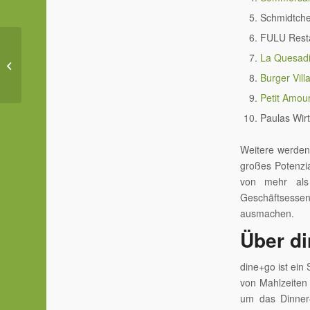
Schmidtche
FULU Resta
Mobiles Bezahlen in der
La Quesadi
Gastronomie: Ein
Burger Vill
Überblick
Petit Amou
Paulas Wir
Weitere werden 
großes Potenzi
von mehr als
Geschäftsessen
ausmachen.
Über d
dine+go ist ein 
von Mahlzeiten 
um das Dinner