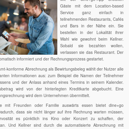
Gäste mit dem Location-based
Service ganz einfach in
teilnehmenden Restaurants, Cafés
und Bars in der Nähe ein. Sie
bestellen in der Lokalität ihrer
Wahl wie gewohnt beim Kellner.
Sobald sie bezahlen wollen,
verlassen sie das Restaurant. Der
tomatisch informiert und der Rechnungsprozess gestartet.
amt-konforme Abrechnung als Bewirtungsbeleg wählt der Nutzer alle
anten Informationen aus: zum Beispiel die Namen der Teilnehmer
ssens und der Anlass anhand eines Termins in seinem Kalender.
betrag wird von der hinterlegten Kreditkarte abgebucht. Eine
tungsrechnung wird dem Unternehmen übermittelt.
ie mit Freunden oder Familie auswärts essen bietet dine+go
 Dadurch, dass sie nicht länger auf ihre Rechnung warten müssen,
rvosität es pünktlich ins Kino oder Konzert zu schaffen, der
an. Und Kellner sind durch die automatisierte Abrechnung mit