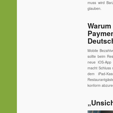
muss wird Barz
glauben.
Warum 
Paymen
Deutsc
Mobile Bezahlv
sollte beim Re
neue iOS-App d
macht Schluss 
dem iPad-Kass
Restaurantgäste
konform abzure
„Unsic