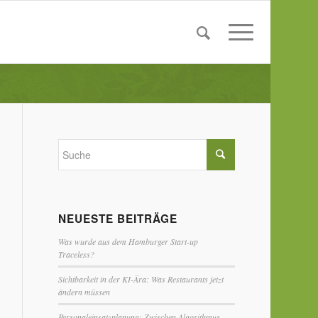
NEUESTE BEITRÄGE
Was wurde aus dem Hamburger Start-up
Traceless?
Sichtbarkeit in der KI-Ära: Was Restaurants jetzt
ändern müssen
Personaleinsatzplanung: Zwischen Algorithmus