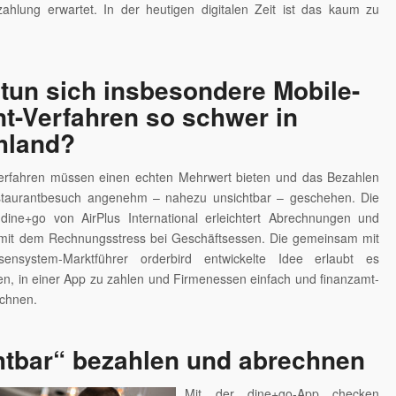
ahlung erwartet. In der heutigen digitalen Zeit ist das kaum zu
tun sich insbesondere Mobile-
t-Verfahren so schwer in
hland?
erfahren müssen einen echten Mehrwert bieten und das Bezahlen
staurantbesuch angenehm – nahezu unsichtbar – geschehen. Die
ine+go von AirPlus International erleichtert Abrechnungen und
mit dem Rechnungsstress bei Geschäftsessen. Die gemeinsam mit
ensystem-Marktführer orderbird entwickelte Idee erlaubt es
n, in einer App zu zahlen und Firmenessen einfach und finanzamt-
chnen.
htbar“ bezahlen und abrechnen
Mit der dine+go-App checken