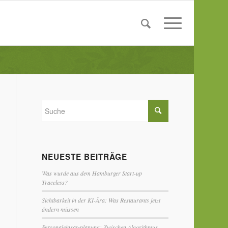
NEUESTE BEITRÄGE
Was wurde aus dem Hamburger Start-up
Traceless?
Sichtbarkeit in der KI-Ära: Was Restaurants jetzt
ändern müssen
Personaleinsatzplanung: Zwischen Algorithmus