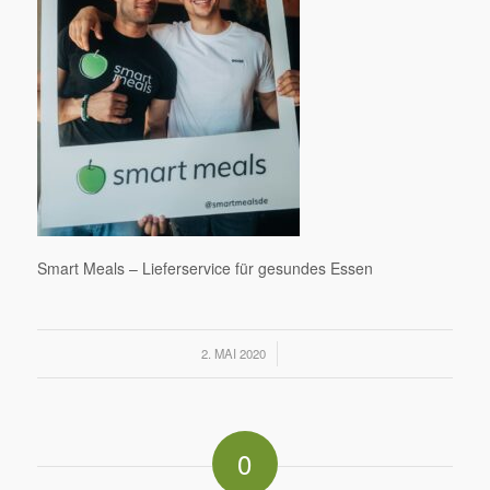
Smart Meals – Lieferservice für gesundes Essen
/
2. MAI 2020
0