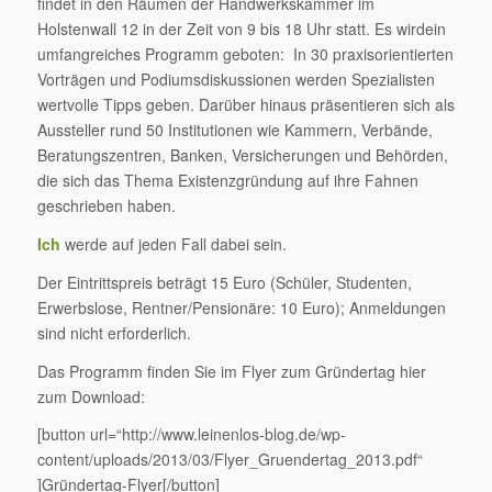
findet in den Räumen der Handwerkskammer im
Holstenwall 12 in der Zeit von 9 bis 18 Uhr statt. Es wirdein
umfangreiches Programm geboten: In 30 praxisorientierten
Vorträgen und Podiumsdiskussionen werden Spezialisten
wertvolle Tipps geben. Darüber hinaus präsentieren sich als
Aussteller rund 50 Institutionen wie Kammern, Verbände,
Beratungszentren, Banken, Versicherungen und Behörden,
die sich das Thema Existenzgründung auf ihre Fahnen
geschrieben haben.
Ich
werde auf jeden Fall dabei sein.
Der Eintrittspreis beträgt 15 Euro (Schüler, Studenten,
Erwerbslose, Rentner/Pensionäre: 10 Euro); Anmeldungen
sind nicht erforderlich.
Das Programm finden Sie im Flyer zum Gründertag hier
zum Download:
[button url=“http://www.leinenlos-blog.de/wp-
content/uploads/2013/03/Flyer_Gruendertag_2013.pdf“
]Gründertag-Flyer[/button]