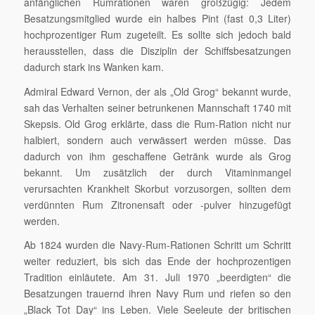
anfänglichen Rumrationen waren großzügig: Jedem
Besatzungsmitglied wurde ein halbes Pint (fast 0,3 Liter)
hochprozentiger Rum zugeteilt. Es sollte sich jedoch bald
herausstellen, dass die Disziplin der Schiffsbesatzungen
dadurch stark ins Wanken kam.
Admiral Edward Vernon, der als „Old Grog“ bekannt wurde,
sah das Verhalten seiner betrunkenen Mannschaft 1740 mit
Skepsis. Old Grog erklärte, dass die Rum-Ration nicht nur
halbiert, sondern auch verwässert werden müsse. Das
dadurch von ihm geschaffene Getränk wurde als Grog
bekannt. Um zusätzlich der durch Vitaminmangel
verursachten Krankheit Skorbut vorzusorgen, sollten dem
verdünnten Rum Zitronensaft oder -pulver hinzugefügt
werden.
Ab 1824 wurden die Navy-Rum-Rationen Schritt um Schritt
weiter reduziert, bis sich das Ende der hochprozentigen
Tradition einläutete. Am 31. Juli 1970 „beerdigten“ die
Besatzungen trauernd ihren Navy Rum und riefen so den
„Black Tot Day“ ins Leben. Viele Seeleute der britischen