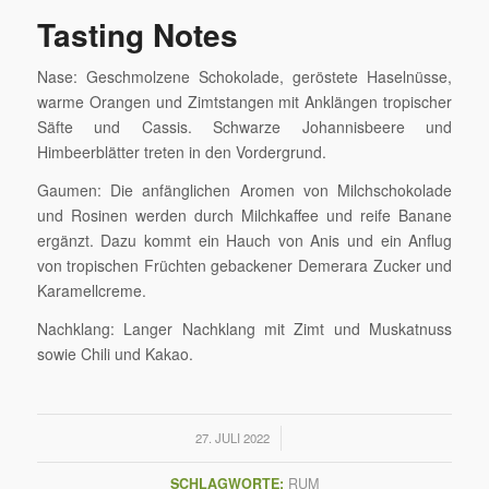
Tasting Notes
Nase:
Geschmolzene Schokolade, geröstete Haselnüsse,
warme Orangen und
Zimtstangen mit Anklänge
n
tropischer
Säfte und Cassis. Schwarze Johannisbeere und
Himbeerblätter treten in den Vordergrund.
Gaumen:
Die anfänglichen Aromen von Milchschokolade
und Rosinen werden durch Milchkaffee und reife Banane
ergänzt. Dazu kommt ein H
auch von Anis und ein
Anflug
von tropischen Früchten gebackener Demerara Zucker
und
Karamellcreme.
Nachklang:
Langer Nachklang mit Zimt und Muskatnuss
sowie Chili und Kakao.
/
27. JULI 2022
SCHLAGWORTE:
RUM