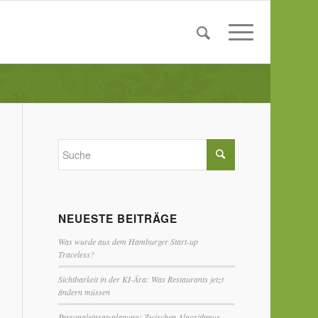
NEUESTE BEITRÄGE
Was wurde aus dem Hamburger Start-up
Traceless?
Sichtbarkeit in der KI-Ära: Was Restaurants jetzt
ändern müssen
Personaleinsatzplanung: Zwischen Algorithmus