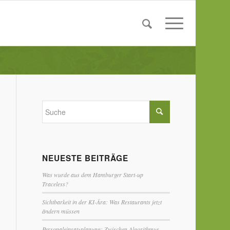
NEUESTE BEITRÄGE
Was wurde aus dem Hamburger Start-up
Traceless?
Sichtbarkeit in der KI-Ära: Was Restaurants jetzt
ändern müssen
Personaleinsatzplanung: Zwischen Algorithmus