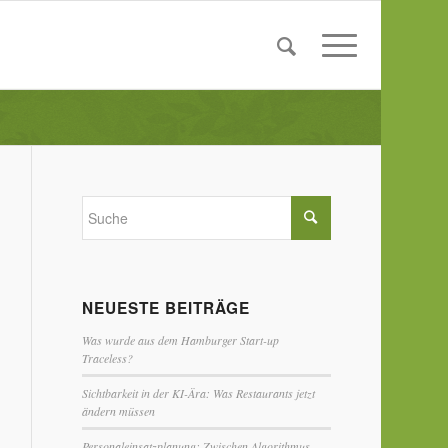
NEUESTE BEITRÄGE
Was wurde aus dem Hamburger Start-up
Traceless?
Sichtbarkeit in der KI-Ära: Was Restaurants jetzt
ändern müssen
Personaleinsatzplanung: Zwischen Algorithmus